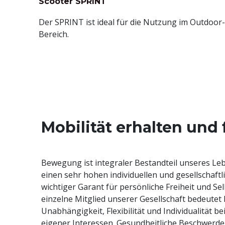
Scooter SPRINT
Der SPRINT ist ideal für die Nutzung im Outdoor-
Bereich.
Mobilität erhalten und
Bewegung ist integraler Bestandteil unseres Lebe
ein Schlüssel für hohe Lebensqualität im Alter. Au
einen sehr hohen individuellen und gesellschaftli
Lebensjahren mobil zu bleiben, bedeutet selbstbes
wichtiger Garant für persönliche Freiheit und S
altern. Für unser Unternehmen steht das T
einzelne Mitglied unserer Gesellschaft bedeutet 
Mittelpunkt unserer unternehmerischen Aktivitäten. 
Unabhängigkeit, Flexibilität und Individualität b
legen wir auf die selbstbestimmte und individuelle Mo
eigener Interessen. Gesundheitliche Beschwerde
vier Wänden. „Wenige Dinge sind wichtiger, als sich all