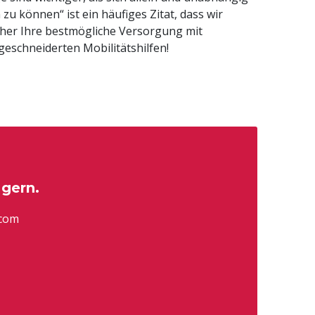
eschneiderten Mobilitätshilfen!
 gern.
.com