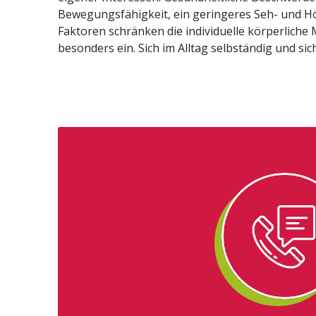
Bewegungsfähigkeit, ein geringeres Seh- und H
von fremder Hilfe bewegen zu können“ ist ein häuf
Faktoren schränken die individuelle körperliche M
hören. Unser Antrieb ist daher Ihre bestmöglich
besonders ein. Sich im Alltag selbständig und si