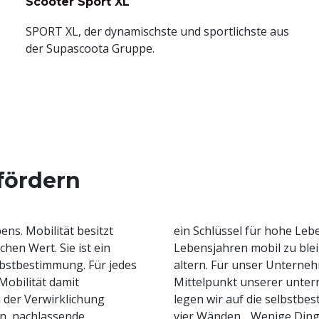
Scooter Sport XL
SPORT XL, der dynamischste und sportlichste aus
der Supascoota Gruppe.
 fördern
ns. Mobilität besitzt
ch in fortgeschrittenen
chen Wert. Sie ist ein
timmt und in Würde zu
elbstbestimmung. Für jedes
hema Altersmobilität im
Mobilität damit
Besonderen Fokus
ei der Verwirklichung
bilität in den eigenen
n, nachlassende
ein und unabhängig