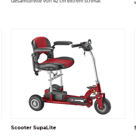
Gesamtbreite von 42 cm extrem schmal.
Scooter SupaLite