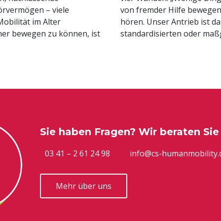
örvermögen – viele
iges Zitat, dass wir
obilität im Alter
e Versorgung mit
cher bewegen zu können, ist
standardisierten oder maßg
Sie haben Fragen? Wir beraten Sie
03 41 – 2 61 24 98
info@cs-humanmobility
Mehr über uns