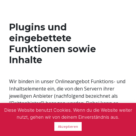
Plugins und
eingebettete
Funktionen sowie
Inhalte
Wir binden in unser Onlineangebot Funktions- und
Inhaltselemente ein, die von den Servern ihrer
jeweiligen Anbieter (nachfolgend bezeichnet als
“Drittanbieter”) bezogen werden. Dabei kann es
sich zum Beispiel um Grafiken, Videos oder Social-
Diese Website benutzt Cookies. Wenn du die Website weiter
nutzt, gehen wir von deinem Einverständnis aus.
Media-Schaltflächen sowie Beiträge handeln
(nachfolgend einheitlich bezeichnet als “Inhalte”).
Akzeptieren